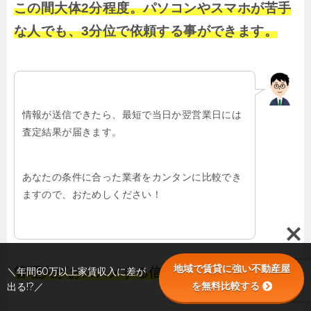
この間大体2分程度。パソコンやスマホが苦手
な人でも、3分位で依頼する事ができます。
情報が送信できたら、最短で当日か翌営業日には
査定結果が届きます。
あなたの条件に合った業者をカンタンに比較でき
ますので、おためしください！
地域で賃貸に強い不動産屋
＼年間60万以上家賃収入に差が
管理人がおススメする信頼できる業者を探せる
を無料比較する
出る!?／