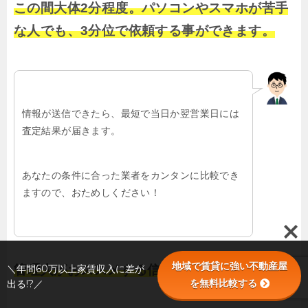
この間大体2分程度。パソコンやスマホが苦手
な人でも、3分位で依頼する事ができます。
情報が送信できたら、最短で当日か翌営業日には
査定結果が届きます。
あなたの条件に合った業者をカンタンに比較でき
ますので、おためしください！
地域で賃貸に強い不動産屋
＼年間60万以上家賃収入に差が
管理人がおススメする信頼できる業者を探せる
を無料比較する
出る!?／