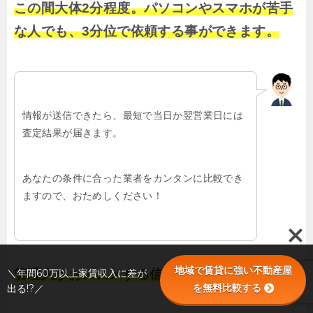
この間大体2分程度。パソコンやスマホが苦手
な人でも、3分位で依頼する事ができます。
情報が送信できたら、最短で当日か翌営業日には
査定結果が届きます。
あなたの条件に合った業者をカンタンに比較でき
ますので、おためしください！
地域で賃貸に強い不動産屋
＼年間60万以上家賃収入に差が
管理人がおススメする信頼できる業者を探せる
を無料比較する
出る!?／