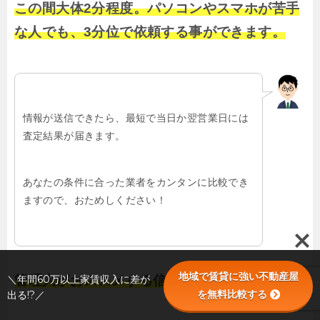
この間大体2分程度。パソコンやスマホが苦手
な人でも、3分位で依頼する事ができます。
情報が送信できたら、最短で当日か翌営業日には
査定結果が届きます。
あなたの条件に合った業者をカンタンに比較でき
ますので、おためしください！
地域で賃貸に強い不動産屋
＼年間60万以上家賃収入に差が
管理人がおススメする信頼できる業者を探せる
を無料比較する
出る!?／