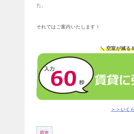
た。
それではご案内いたします！
＼ 空室が減る
＞＞いく
目次