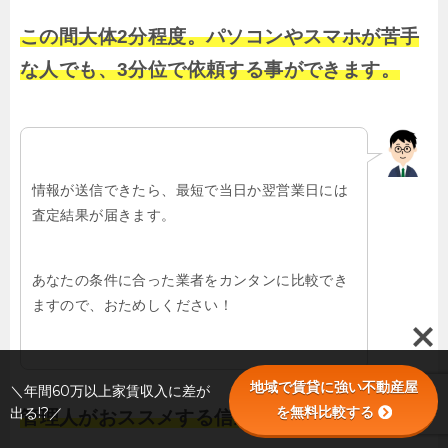
この間大体2分程度。パソコンやスマホが苦手
な人でも、3分位で依頼する事ができます。
情報が送信できたら、最短で当日か翌営業日には
査定結果が届きます。
あなたの条件に合った業者をカンタンに比較でき
ますので、おためしください！
地域で賃貸に強い不動産屋
＼年間60万以上家賃収入に差が
を無料比較する
出る!?／
管理人がおススメする信頼できる業者を探せる