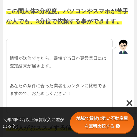
この間大体2分程度。パソコンやスマホが苦手
な人でも、3分位で依頼する事ができます。
情報が送信できたら、最短で当日か翌営業日には
査定結果が届きます。
あなたの条件に合った業者をカンタンに比較でき
ますので、おためしください！
地域で賃貸に強い不動産屋
＼年間60万以上家賃収入に差が
を無料比較する
出る!?／
管理人がおススメする信頼できる業者を探せる