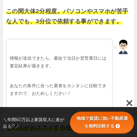
この間大体2分程度。パソコンやスマホが苦手
な人でも、3分位で依頼する事ができます。
情報が送信できたら、最短で当日か翌営業日には
査定結果が届きます。
あなたの条件に合った業者をカンタンに比較でき
ますので、おためしください！
地域で賃貸に強い不動産屋
＼年間60万以上家賃収入に差が
を無料比較する
出る!?／
管理人がおススメする信頼できる業者を探せる