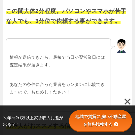
この間大体2分程度。パソコンやスマホが苦手
な人でも、3分位で依頼する事ができます。
情報が送信できたら、最短で当日か翌営業日には
査定結果が届きます。
あなたの条件に合った業者をカンタンに比較でき
ますので、おためしください！
地域で賃貸に強い不動産屋
＼年間60万以上家賃収入に差が
を無料比較する
出る!?／
管理人がおススメする信頼できる業者を探せる