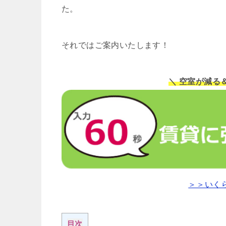
た。
それではご案内いたします！
＼ 空室が減る
＞＞いく
目次