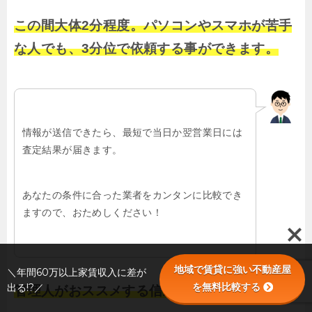
この間大体2分程度。パソコンやスマホが苦手
な人でも、3分位で依頼する事ができます。
情報が送信できたら、最短で当日か翌営業日には
査定結果が届きます。
あなたの条件に合った業者をカンタンに比較でき
ますので、おためしください！
地域で賃貸に強い不動産屋
＼年間60万以上家賃収入に差が
を無料比較する
出る!?／
管理人がおススメする信頼できる業者を探せる