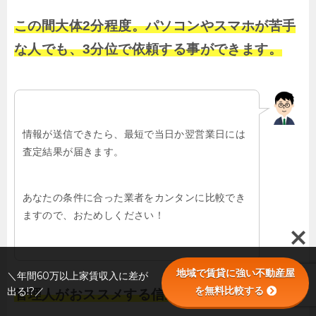
この間大体2分程度。パソコンやスマホが苦手
な人でも、3分位で依頼する事ができます。
情報が送信できたら、最短で当日か翌営業日には
査定結果が届きます。
あなたの条件に合った業者をカンタンに比較でき
ますので、おためしください！
地域で賃貸に強い不動産屋
＼年間60万以上家賃収入に差が
を無料比較する
出る!?／
管理人がおススメする信頼できる業者を探せる