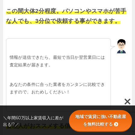
この間大体2分程度。パソコンやスマホが苦手
な人でも、3分位で依頼する事ができます。
情報が送信できたら、最短で当日か翌営業日には
査定結果が届きます。
あなたの条件に合った業者をカンタンに比較でき
ますので、おためしください！
地域で賃貸に強い不動産屋
＼年間60万以上家賃収入に差が
を無料比較する
出る!?／
管理人がおススメする信頼できる業者を探せる