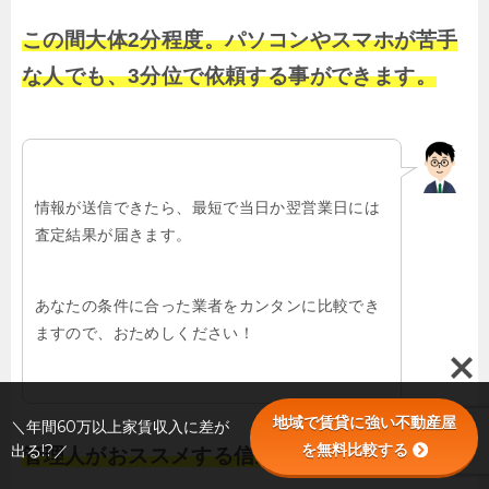
この間大体2分程度。パソコンやスマホが苦手
な人でも、3分位で依頼する事ができます。
情報が送信できたら、最短で当日か翌営業日には
査定結果が届きます。
あなたの条件に合った業者をカンタンに比較でき
ますので、おためしください！
地域で賃貸に強い不動産屋
＼年間60万以上家賃収入に差が
を無料比較する
出る!?／
管理人がおススメする信頼できる業者を探せる