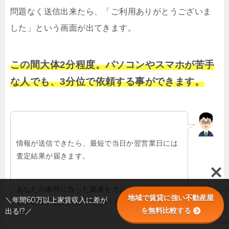
問題なく送信出来たら、「ご利用ありがとうございま
した」という画面が出てきます。
この間大体2分程度。パソコンやスマホが苦手
な人でも、3分位で依頼する事ができます。
情報が送信できたら、最短で当日か翌営業日には
査定結果が届きます。
あなたの条件に合った業者をカンタンに比較でき
地域で賃貸に強い不動産屋
＼年間60万以上家賃収入に差が
ますので、おためしください！
を無料比較する
出る!?／