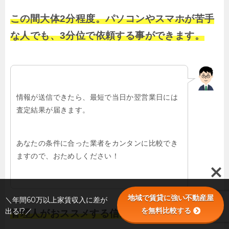
この間大体2分程度。パソコンやスマホが苦手
な人でも、3分位で依頼する事ができます。
情報が送信できたら、最短で当日か翌営業日には
査定結果が届きます。
あなたの条件に合った業者をカンタンに比較でき
ますので、おためしください！
地域で賃貸に強い不動産屋
＼年間60万以上家賃収入に差が
を無料比較する
出る!?／
管理人がおススメする信頼できる業者を探せる