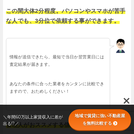
この間大体2分程度。パソコンやスマホが苦手
な人でも、3分位で依頼する事ができます。
情報が送信できたら、最短で当日か翌営業日には
査定結果が届きます。
あなたの条件に合った業者をカンタンに比較でき
ますので、おためしください！
地域で賃貸に強い不動産屋
＼年間60万以上家賃収入に差が
を無料比較する
出る!?／
管理人がおススメする信頼できる業者を探せる