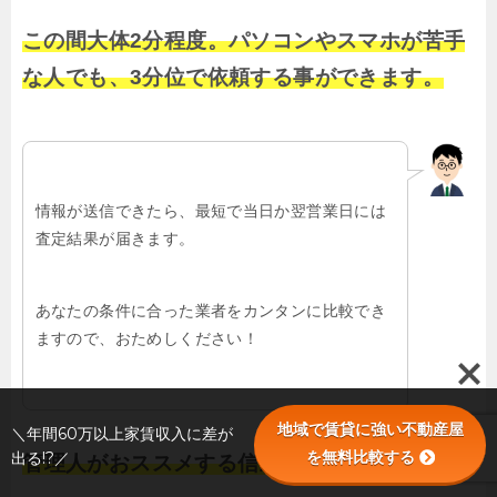
この間大体2分程度。パソコンやスマホが苦手
な人でも、3分位で依頼する事ができます。
情報が送信できたら、最短で当日か翌営業日には
査定結果が届きます。
あなたの条件に合った業者をカンタンに比較でき
ますので、おためしください！
地域で賃貸に強い不動産屋
＼年間60万以上家賃収入に差が
を無料比較する
出る!?／
管理人がおススメする信頼できる業者を探せる