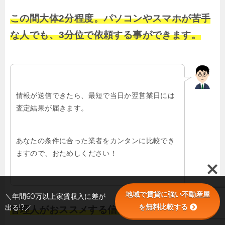
この間大体2分程度。パソコンやスマホが苦手
な人でも、3分位で依頼する事ができます。
情報が送信できたら、最短で当日か翌営業日には
査定結果が届きます。
あなたの条件に合った業者をカンタンに比較でき
ますので、おためしください！
地域で賃貸に強い不動産屋
＼年間60万以上家賃収入に差が
を無料比較する
出る!?／
管理人がおススメする信頼できる業者を探せる