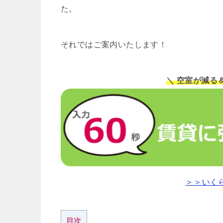
た。
それではご案内いたします！
＼ 空室が減る
＞＞いく
目次