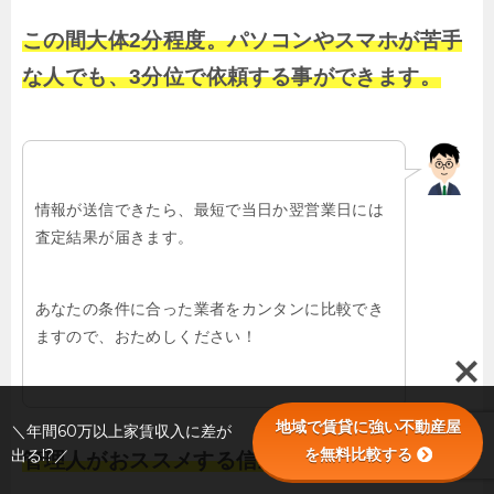
この間大体2分程度。パソコンやスマホが苦手
な人でも、3分位で依頼する事ができます。
情報が送信できたら、最短で当日か翌営業日には
査定結果が届きます。
あなたの条件に合った業者をカンタンに比較でき
ますので、おためしください！
地域で賃貸に強い不動産屋
＼年間60万以上家賃収入に差が
を無料比較する
出る!?／
管理人がおススメする信頼できる業者を探せる