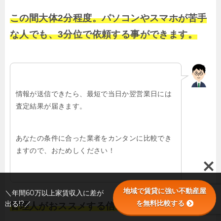
この間大体2分程度。パソコンやスマホが苦手
な人でも、3分位で依頼する事ができます。
情報が送信できたら、最短で当日か翌営業日には
査定結果が届きます。
あなたの条件に合った業者をカンタンに比較でき
ますので、おためしください！
地域で賃貸に強い不動産屋
＼年間60万以上家賃収入に差が
を無料比較する
出る!?／
管理人がおススメする信頼できる業者を探せる