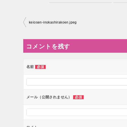
投
keiosen-inokashirakoen.jpeg
稿
ナ
コメントを残す
ビ
ゲ
ー
名前
必須
シ
ョ
ン
メール（公開されません）
必須